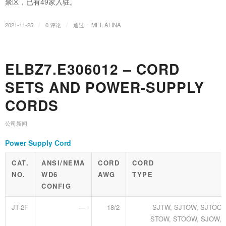
聚区，已有49家入驻。
/
/
2021-11-25
0 评论
通过：
MEI, ALINA
ELBZ7.E306012 – CORD
SETS AND POWER-SUPPLY
CORDS
公司新闻
Power Supply Cord
CAT.
ANSI/NEMA
CORD
CORD
NO.
WD6
AWG
TYPE
CONFIG
JT-2F
—
18/2
SJTW, SJTOW, SJTOOW
STOW, STOOW, SJOW,