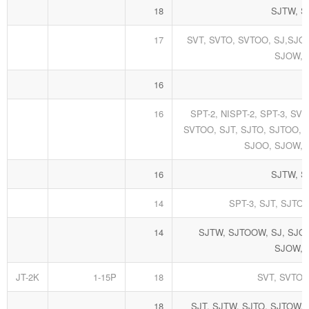
18
SJTW, 
17
SVT, SVTO, SVTOO, SJ,SJO
SJOW,
16
16
SPT-2, NISPT-2, SPT-3, SVT
SVTOO, SJT, SJTO, SJTOO, 
SJOO, SJOW,
16
SJTW, 
14
SPT-3, SJT, SJTO
14
SJTW, SJTOOW, SJ, SJO,
SJOW,
JT-2K
1-15P
18
SVT, SVTO,
18
SJT, SJTW, SJTO, SJTOW,