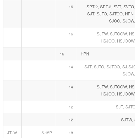
16
SPT-2, SPT-3, SVT, SVTO,
SJT, SJTO, SJTOO, HPN, 
SJOO, SJOW,
16
SJTW, SJTOOW, HSJ,
HSJOO, HSJOOW,
16
HPN
14
SJT, SJTO, SJTOO, SJ,SJO
SJOW,
14
SJTW, SJTOOW, HSJ,
HSJOO, HSJOOW,
12
SJT, SJTO,
12
SJTW, 
JT-3A
5-15P
18