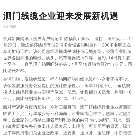
泗门线缆企业迎来发展新机遇
公司新闻
余姚新闻网讯（姚界客户端记者 陈福良）炼胶、造粒、压插头……11
月29日，浙江锦婷线缆有限公司多台设备同时运作，200多名职工在
车间忙碌工作。该公司总经理施建平满怀信心地介绍，公司专业制造
世界各国标准的电线、插头、汽车电器接插件等，自2月14日复工复
产至今，一直呈现产销两旺好势头，1月至10月销售额达1.7亿元，同
比增长20%。
在泗门镇，像锦婷线缆一样产销两旺的电线电缆行业企业还有不少。
该镇发展服务办公室提供的统计数据显示，今年1月至10月，全镇规
模以上线缆行业企业实现产值32.1亿元、销售额31.6亿元、利润1.18
亿元，同比分别增长8.7%、13.1%、41.7%。
面对新冠肺炎疫情影响，今年三四月间，泗门镇线缆行业企业普遍面
临员工不足、订单减少等不利局面，企业家忧心忡忡；然而，时隔半
年，企业家的心情早已随着产销利数据的向好“转阴为晴”。对此，泗
门镇发展服务办公室工作人员表示，出现这一可喜局面的原因，除了
上半年政府部门为企业送政策、送要素、送服务、送法律，不断增强