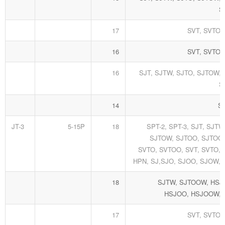
S
17
SVT, SVTO,
16
SVT, SVTO,
16
SJT, SJTW, SJTO, SJTOW,
S
14
S
JT-3
5-15P
18
SPT-2, SPT-3, SJT, SJTW
SJTOW, SJTOO, SJTOOW
SVTO, SVTOO, SVT, SVTO, 
HPN, SJ,SJO, SJOO, SJOW,
18
SJTW, SJTOOW, HSJ,
HSJOO, HSJOOW,
17
SVT, SVTO,