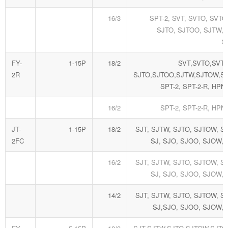
16/3
SPT-2, SVT, SVTO, SVTO
SJTO, SJTOO, SJTW, 
S
FY-
1-15P
18/2
SVT,SVTO,SVTO
2R
SJTO,SJTOO,SJTW,SJTOW,S
SPT-2, SPT-2-R, HPN
16/2
SPT-2, SPT-2-R, HPN
JT-
1-15P
18/2
SJT, SJTW, SJTO, SJTOW, S
2FC
SJ, SJO, SJOO, SJOW,
16/2
SJT, SJTW, SJTO, SJTOW, S
SJ, SJO, SJOO, SJOW,
14/2
SJT, SJTW, SJTO, SJTOW, S
SJ,SJO, SJOO, SJOW,