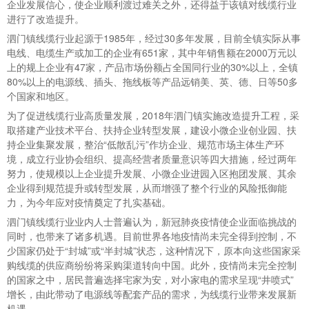
企业发展信心，使企业顺利渡过难关之外，还得益于该镇对线缆行业
进行了改造提升。
泗门镇线缆行业起源于1985年，经过30多年发展，目前全镇实际从事
电线、电缆生产或加工的企业有651家，其中年销售额在2000万元以
上的规上企业有47家，产品市场份额占全国同行业的30%以上，全镇
80%以上的电源线、插头、拖线板等产品远销美、英、德、日等50多
个国家和地区。
为了促进线缆行业高质量发展，2018年泗门镇实施改造提升工程，采
取搭建产业技术平台、扶持企业转型发展，建设小微企业创业园、扶
持企业集聚发展，整治“低散乱污”作坊企业、规范市场主体生产环
境，成立行业协会组织、提高经营者质量意识等四大措施，经过两年
努力，使规模以上企业提升发展、小微企业进园入区抱团发展、其余
企业得到规范提升或转型发展，从而增强了整个行业的风险抵御能
力，为今年应对疫情奠定了扎实基础。
泗门镇线缆行业业内人士普遍认为，新冠肺炎疫情使企业面临挑战的
同时，也带来了诸多机遇。目前世界各地疫情尚未完全得到控制，不
少国家仍处于“封城”或“半封城”状态，这种情况下，原本向这些国家采
购线缆的供应商纷纷将采购渠道转向中国。此外，疫情尚未完全控制
的国家之中，居民普遍选择宅家为安，对小家电的需求呈现“井喷式”
增长，由此带动了电源线等配套产品的需求，为线缆行业带来发展新
机遇。