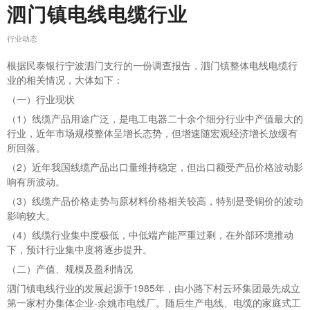
泗门镇电线电缆行业
行业动态
根据民泰银行宁波泗门支行的一份调查报告，泗门镇整体电线电缆行
业的相关情况，大体如下：
（一）行业现状
（1）线缆产品用途广泛，是电工电器二十余个细分行业中产值最大的
行业，近年市场规模整体呈增长态势，但增速随宏观经济增长放缓有
所回落。
（2）近年我国线缆产品出口量维持稳定，但出口额受产品价格波动影
响有所波动。
（3）线缆产品价格走势与原材料价格相关较高，特别是受铜价的波动
影响较大。
（4）线缆行业集中度极低，中低端产能严重过剩，在外部环境推动
下，预计行业集中度将逐步提升。
（二）产值、规模及盈利情况
泗门镇电线行业的发展起源于1985年，由小路下村云环集团最先成立
第一家村办集体企业-余姚市电线厂。随后生产电线、电缆的家庭式工