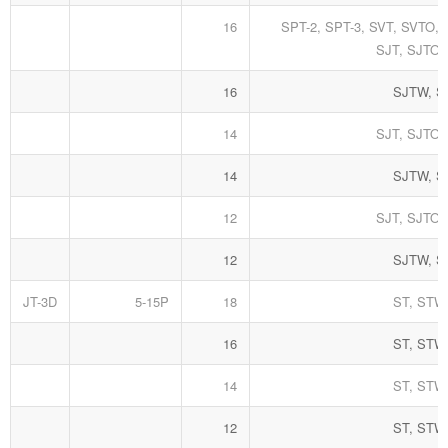
16
SPT-2, SPT-3, SVT, SVTO,
SJT, SJTO,
16
SJTW, 
14
SJT, SJTO,
14
SJTW, 
12
SJT, SJTO,
12
SJTW, 
JT-3D
5-15P
18
ST, STW
16
ST, STW
14
ST, STW
12
ST, STW