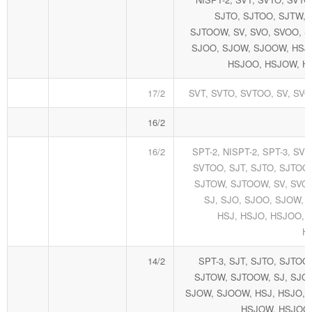
SJTO, SJTOO, SJTW, 
SJTOOW, SV, SVO, SVOO, S
SJOO, SJOW, SJOOW, HSJ,
HSJOO, HSJOW, 
17/2
SVT, SVTO, SVTOO, SV, SV
16/2
16/2
SPT-2, NISPT-2, SPT-3, SVT
SVTOO, SJT, SJTO, SJTOO
SJTOW, SJTOOW, SV, SVO,
SJ, SJO, SJOO, SJOW, 
HSJ, HSJO, HSJOO, 
H
14/2
SPT-3, SJT, SJTO, SJTOO
SJTOW, SJTOOW, SJ, SJO,
SJOW, SJOOW, HSJ, HSJO, 
HSJOW, HSJOO