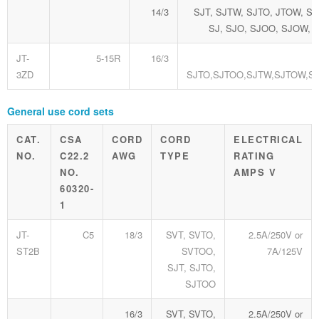
14/3
SJT, SJTW, SJTO, JTOW, S
SJ, SJO, SJOO, SJOW,
JT-
5-15R
16/3
3ZD
SJTO,SJTOO,SJTW,SJTOW,S
General use cord sets
CAT.
CSA
CORD
CORD
ELECTRICAL
NO.
C22.2
AWG
TYPE
RATING
NO.
AMPS V
60320-
1
JT-
C5
18/3
SVT, SVTO,
2.5A/250V or
ST2B
SVTOO,
7A/125V
SJT, SJTO,
SJTOO
16/3
SVT, SVTO,
2.5A/250V or