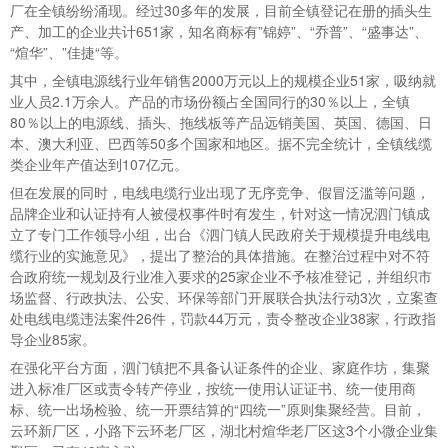
厂在全镇纷纷涌现。经过30多年的发展，目前全镇登记在册的插头生
产、加工的企业共计651家，知名商标有”锦婷”、“乔普”、“盛事达”、
“煊华”、”佳捷“等。
其中，全镇电源线行业年销售2000万元以上的规模企业51家，吸纳就
业人员2.1万余人。产品的市场份额占全国同行的30％以上，全镇
80％以上的电源线、插头、拖线板等产品远销美国、英国、德国、日
本、澳大利亚、巴西等50多个国家和地区。据不完全统计，全镇线缆
类企业年产值达到107亿元。
但在发展的同时，电线电缆行业出现了无序竞争、假冒泛滥等问题，
品牌企业和认证持有人被侵权事件时有发生，针对这一情况泗门镇成
立了专门工作领导小组，出台《泗门镇人民政府关于规模提升电线电
缆行业的实施意见》，提出了整治的具体措施。在整治过程中对不符
合政府统一规划及行业准入要求的25家企业不予核准登记，并组织市
场监督、行政执法、公安、环保等部门开展联合执法行动3次，立案查
处电线电缆违法案件26件，罚款44万元，责令整改企业38家，行政指
导企业85家。
在强化平台方面，泗门镇把不具备认证条件的企业、家庭作坊，集聚
进入标准厂区或责令转产停业，按统一使用认证证书、统一使用商
标、统一出场检验、统一开票结算的“四统一”原则集聚经营。目前，
云环新厂区，小路下云环老厂区，湖北村煊华老厂区这3个小微企业集