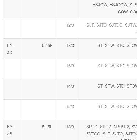
HSJOW, HSJOOW, S, SO
SOW, SOO
12/3
SJT, SJTO, SJTOO, SJTW,
S
FY-
5-15P
18/3
ST, STW, STO, STOW
3D
16/3
ST, STW, STO, STOW
14/3
ST, STW, STO, STOW
12/3
ST, STW, STO, STOW
FY-
5-15P
18/3
SPT-2, SPT-3, NISPT-2, SVT
3B
SVTOO, SJT, SJTO, SJTOO