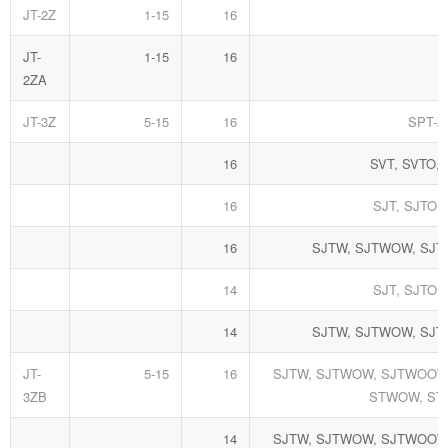
JT-2Z
1-15
16
JT-
1-15
16
2ZA
JT-3Z
5-15
16
SPT-2,
16
SVT, SVTO,
16
SJT, SJTO,
16
SJTW, SJTWOW, SJ
14
SJT, SJTO,
14
SJTW, SJTWOW, SJ
JT-
5-15
16
SJTW, SJTWOW, SJTWOOW
3ZB
STWOW, S
14
SJTW, SJTWOW, SJTWOOW