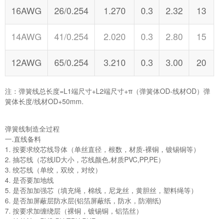
16AWG
26/0.254
1.270
0.3
2.32
13
14AWG
41/0.254
2.020
0.3
2.80
15
12AWG
65/0.254
3.210
0.3
3.00
20
注：弹簧线总长度=L1端尺寸+L2端尺寸+π（弹簧体OD-线材OD）弹
簧体长度/线材OD+50mm.
弹簧线制造全过程
一.直线备料
1. 按要求绞芯线导体（单丝直径，根数，材质-裸铜，镀锡铜等）
2. 抽芯线（芯线ID大小，芯线颜色,材质PVC,PP,PE）
3. 绞芯线（单绞，双绞，对绞）
4. 是否要加地线
5. 是否加加强芯（填充绳，棉线，尼龙丝，黄胆丝，塑料绳等）
6. 是否加屏蔽层防水层(铝箔屏蔽纸，防水，防潮纸)
7. 按要求加缠绕层（裸铜，镀锡铜，铝箔丝）