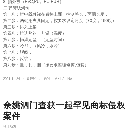
8. 抽外被（PVC,PU,TPU,PUR）
二.弹簧线烤制
第一步：把电线缠绕在卷棒上面，控制卷长，两端长度，
第二步：两端用夹具固定，按要求设定角度（90度，180度）
第三步：排列上架，
第四步：推进烤箱，升温（温度）
第五步：恒温定型，（定型时间）
第六步：冷却，（风冷，水冷）
第七步：脱线，
第八步：反线，
第九步：量，扎，捆（按要求整理修剪,包装）
/
/
2021-11-24
0 评论
通过：
MEI, ALINA
余姚泗门查获一起罕见商标侵权
案件
行业动态