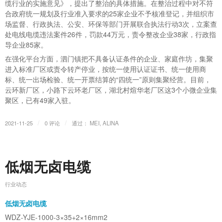
缆行业的实施意见》，提出了整治的具体措施。在整治过程中对不符
合政府统一规划及行业准入要求的25家企业不予核准登记，并组织市
场监督、行政执法、公安、环保等部门开展联合执法行动3次，立案查
处电线电缆违法案件26件，罚款44万元，责令整改企业38家，行政指
导企业85家。
在强化平台方面，泗门镇把不具备认证条件的企业、家庭作坊，集聚
进入标准厂区或责令转产停业，按统一使用认证证书、统一使用商
标、统一出场检验、统一开票结算的“四统一”原则集聚经营。目前，
云环新厂区，小路下云环老厂区，湖北村煊华老厂区这3个小微企业集
聚区，已有49家入驻。
/
/
2021-11-25
0 评论
通过：
MEI, ALINA
低烟无卤电缆
行业动态
低烟无卤电缆
WDZ-YJE-1000-3×35+2×16mm2