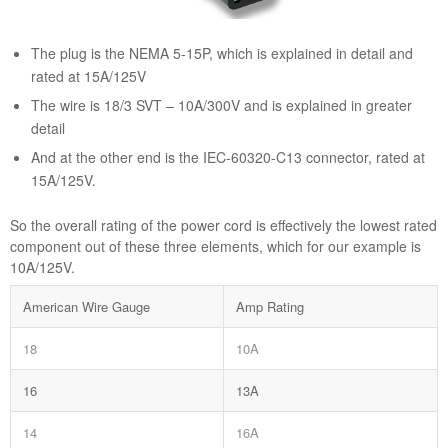
The plug is the NEMA 5-15P, which is explained in detail and
rated at 15A/125V
The wire is 18/3 SVT – 10A/300V and is explained in greater
detail
And at the other end is the IEC-60320-C13 connector, rated at
15A/125V.
So the overall rating of the power cord is effectively the lowest rated
component out of these three elements, which for our example is
10A/125V.
American Wire Gauge
Amp Rating
18
10A
16
13A
14
16A