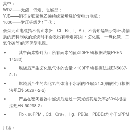
其中：
WDZ——无卤、低烟、阻燃型；
YJE——铜芯交联聚氯乙烯绝缘聚烯烃护套电力电缆；
1000——耐压等级为1千伏；
低烟无卤电缆指不含卤素(F、Cl、Br、I、At)、不含铅镉铬汞等环境物
质的胶料制成的燃烧时不会发出有毒烟雾(如：卤化氢、一氧化碳、二
氧化碳等)的环保型电缆。
其中卤素指针为：所有卤素的值≦50PPM(根据法规PREN
14582)
燃烧后产生卤化氢气体的含量＜100PPM(根据法规EN5067-
2-1)
燃烧后产生的卤化氢气体溶于水后的PH值≧4.3(弱酸性) (根据
法规EN-50267-2-2)
产品在密闭容器中燃烧后透过一束光线其透光率≧60%(根据
法规EN-50268-2)
Pb＜90PPM，Cd、Cr6+、Hg、PBBs、PBDEs均小于5PPM
用途：