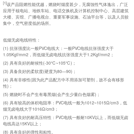
[1]
该产品阻燃性能优越，燃烧时烟度甚少，无腐蚀性气体逸出，广泛
应用于核电站、地铁车站、电话交换机及计算机控制中心、高层建筑
大楼、宾馆、广播电视台、重要军事设施、石油平台等，以及人员较
集中，空气密度低的场所。
低烟无卤电线特性：
(1) 抗张强度比一般PVC电线大：一般PVC电线抗张强度大于
1.05Kgf/mm2，而低烟无卤电线抗张强度大于1.2Kgf/mm2；
(2) 具有良好的耐候性(-30℃~105℃)；
(3) 具备良好的柔软度(硬度为80—90)；
(4) 具有非移性(因为此产品配方中不用添加可塑剂，故不会有移形
性)；
(5) 燃烧时不会产生有毒黑烟(会产生少量白色烟雾)；
(6) 具有较高的体积电阻率：PVC电线一般为1012~1015Ω/cm3，低
烟无卤电线大于1016Ω/cm3；
(7) 具有良好的耐高压特性：PVC电线一般耐10KV以上，而低烟无卤
电线高达15KV以上；
(8) 具有良好的弹性和粘性。