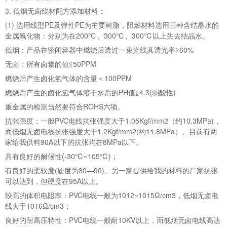
3. 低烟无卤线材配方添加材料：
(1) 选用线型PE及弹性PE为主要树脂，阻燃材料选用三种含结晶水的
金属氧化物：分别为在200℃、300℃、300℃以上失去结晶水。
低烟：产品在密闭容器中燃烧后透过一束光线其透光率≧60%
无卤：所有卤素的值≦50PPM
燃烧后产生卤化氢气体的含量＜100PPM
燃烧后产生的卤化氢气体溶于水后的PH值≧4.3(弱酸性)
重金属的检测当然要符合ROHS六项。
抗张强度：一般PVC电线抗张强度大于1.05Kgf/mm2（约10.3MPa)，
而低烟无卤电线抗张强度大于1.2Kgf/mm2(约11.8MPa）。目前有两
家给我供料90A以下的抗张均在8MPa以下。
具有良好的耐候性(-30℃~105℃)；
有良好的柔软度(硬度为80—90)。另一家提供给我的材料的厂家抗张
可以达到，但硬度在95A以上。
较高的体积电阻率：PVC电线一般为1012~1015Ω/cm3，低烟无卤电
线大于1016Ω/cm3；
良好的耐高压特性：PVC电线一般耐10KV以上，而低烟无卤电线高达