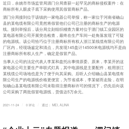
近日，余姚市市场监管局泗门分局查获一起罕见的商标侵权案件：在
商标所有人眼皮子底下采购使用其假冒商标产品。
泗门分局接到位于该镇的一家电器公司举报，称一家位于河南省确山
县的某电缆有限公司竟然将假冒他们公司已注册的商标生产的电源
线。接到举报后，该分局立刻组织稽查力量对位于泗门镇工业园区的
某电器有限公司开展突击检查，最终在生产车间一处角落发现了可疑
的电源线。该公司恰巧位于注册商标所有权人浙江某线缆有限公司的
厂区内，经现场鉴定和清点，共发现145盘计14500米电源线均不是由
注册商标所有权人生产，确定是假冒产品。
当事人公司的法定代表人李某和盘托出事情原委。原来，李某开的这
家电器公司主要生产串联式灯具，其中电源线是主要配件，租用浙江
某线缆公司场地也是为了便于向其采购。后听人介绍确山县某电缆有
限公司生产的电源线价格更便宜，为节省成本，李某铤而走险，在明
知确山县某电缆有限公司未取得注册商标许可的情况下，仍先后向该
公司采购了两批假冒电源线，货值达5万余元。
/
/
2021-11-24
0 评论
通过：
MEI, ALINA