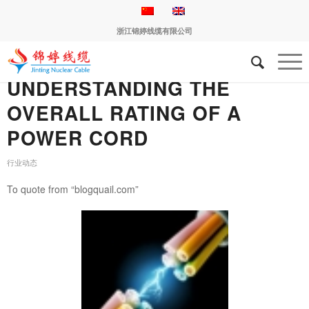
浙江锦婷线缆有限公司
UNDERSTANDING THE
OVERALL RATING OF A
POWER CORD
行业动态
To quote from “blogquail.com”