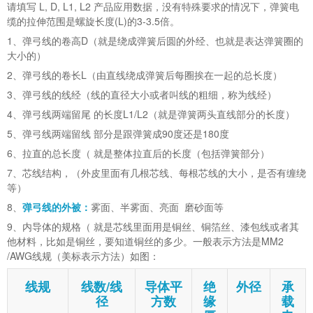
请填写 L, D, L1, L2 产品应用数据，没有特殊要求的情况下，弹簧电
缆的拉伸范围是螺旋长度(L)的3-3.5倍。
1、弹弓线的卷高D（就是绕成弹簧后圆的外经、也就是表达弹簧圈的
大小的）
2、弹弓线的卷长L（由直线绕成弹簧后每圈挨在一起的总长度）
3、弹弓线的线经（线的直径大小或者叫线的粗细，称为线经）
4、弹弓线两端留尾 的长度L1/L2（就是弹簧两头直线部分的长度）
5、弹弓线两端留线 部分是跟弹簧成90度还是180度
6、拉直的总长度（ 就是整体拉直后的长度（包括弹簧部分）
7、芯线结构，（外皮里面有几根芯线、每根芯线的大小，是否有缠绕
等）
8、
弹弓线的外被：
雾面、半雾面、亮面 磨砂面等
9、内导体的规格（ 就是芯线里面用是铜丝、铜箔丝、漆包线或者其
他材料，比如是铜丝，要知道铜丝的多少。一般表示方法是MM2
/AWG线规（美标表示方法）如图：
线规
线数
/
线
导体平
绝
外径
承
径
方数
缘
载