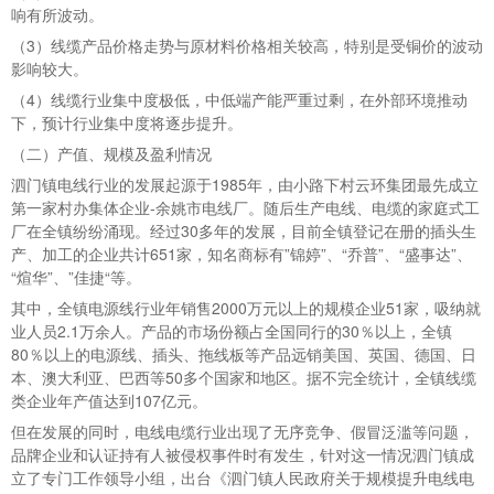
响有所波动。
（3）线缆产品价格走势与原材料价格相关较高，特别是受铜价的波动
影响较大。
（4）线缆行业集中度极低，中低端产能严重过剩，在外部环境推动
下，预计行业集中度将逐步提升。
（二）产值、规模及盈利情况
泗门镇电线行业的发展起源于1985年，由小路下村云环集团最先成立
第一家村办集体企业-余姚市电线厂。随后生产电线、电缆的家庭式工
厂在全镇纷纷涌现。经过30多年的发展，目前全镇登记在册的插头生
产、加工的企业共计651家，知名商标有”锦婷”、“乔普”、“盛事达”、
“煊华”、”佳捷“等。
其中，全镇电源线行业年销售2000万元以上的规模企业51家，吸纳就
业人员2.1万余人。产品的市场份额占全国同行的30％以上，全镇
80％以上的电源线、插头、拖线板等产品远销美国、英国、德国、日
本、澳大利亚、巴西等50多个国家和地区。据不完全统计，全镇线缆
类企业年产值达到107亿元。
但在发展的同时，电线电缆行业出现了无序竞争、假冒泛滥等问题，
品牌企业和认证持有人被侵权事件时有发生，针对这一情况泗门镇成
立了专门工作领导小组，出台《泗门镇人民政府关于规模提升电线电