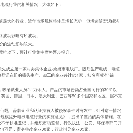
线电缆行业的相关情况，大体如下：
值最大的行业，近年市场规模整体呈增长态势，但增速随宏观经济
格波动影响有所波动。
价的波动影响较大。
境推动下，预计行业集中度将逐步提升。
团最先成立第一家村办集体企业-余姚市电线厂。随后生产电线、电缆
登记在册的插头生产、加工的企业共计651家，知名商标有”锦
，吸纳就业人员2.1万余人。产品的市场份额占全国同行的30％以
、英国、德国、日本、澳大利亚、巴西等50多个国家和地区。据不完
等问题，品牌企业和认证持有人被侵权事件时有发生，针对这一情况
于规模提升电线电缆行业的实施意见》，提出了整治的具体措施。在
业不予核准登记，并组织市场监督、行政执法、公安、环保等部门开
44万元，责令整改企业38家，行政指导企业85家。