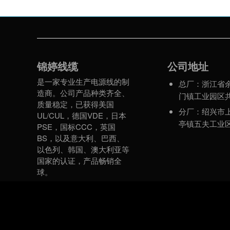
锦婷线缆
公司地址
是一家专业生产电源线的制
总厂：浙江省
造商。公司产品种类齐全、
门镇工业园区
质量稳定，已获得美国
分厂：绍兴市
UL/CUL，德国VDE，日本
亭镇五夫工业
PSE，国标CCC，英国
BS，以及意大利、巴西、
以色列、韩国、澳大利亚等
国家的认证，产品畅销全
球。