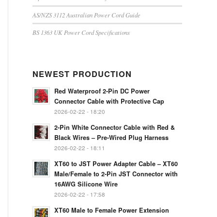
AS/NZS 3112 Australian Power Cord Guide
BS 1363 UK Power Cord Specifications
NEWEST PRODUCTION
Red Waterproof 2-Pin DC Power
Connector Cable with Protective Cap
2026-02-22 - 18:20
2-Pin White Connector Cable with Red &
Black Wires – Pre-Wired Plug Harness
2026-02-22 - 18:11
XT60 to JST Power Adapter Cable – XT60
Male/Female to 2-Pin JST Connector with
16AWG Silicone Wire
2026-02-22 - 17:58
XT60 Male to Female Power Extension