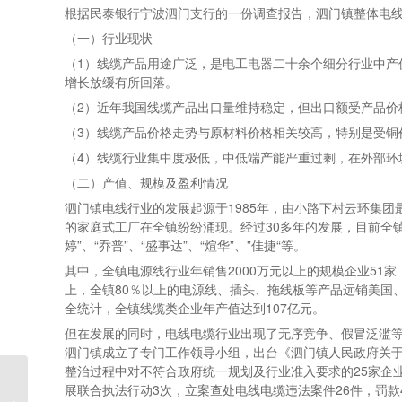
根据民泰银行宁波泗门支行的一份调查报告，泗门镇整体电
（一）行业现状
（1）线缆产品用途广泛，是电工电器二十余个细分行业中产
增长放缓有所回落。
（2）近年我国线缆产品出口量维持稳定，但出口额受产品价
（3）线缆产品价格走势与原材料价格相关较高，特别是受铜
（4）线缆行业集中度极低，中低端产能严重过剩，在外部环
（二）产值、规模及盈利情况
泗门镇电线行业的发展起源于1985年，由小路下村云环集
的家庭式工厂在全镇纷纷涌现。经过30多年的发展，目前全镇
婷”、“乔普”、“盛事达”、“煊华”、”佳捷“等。
其中，全镇电源线行业年销售2000万元以上的规模企业51家
上，全镇80％以上的电源线、插头、拖线板等产品远销美国
全统计，全镇线缆类企业年产值达到107亿元。
但在发展的同时，电线电缆行业出现了无序竞争、假冒泛滥
泗门镇成立了专门工作领导小组，出台《泗门镇人民政府关
整治过程中对不符合政府统一规划及行业准入要求的25家企
ELBZ7.E306012 – Cord
展联合执法行动3次，立案查处电线电缆违法案件26件，罚款