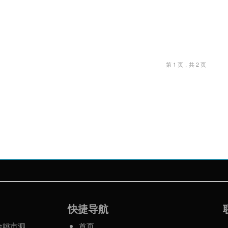
第 1 页，共 2 页
快捷导航
余姚市泗
首页