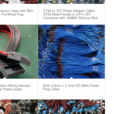
nector Cable with Red
XT60 to JST Power Adapter Cable –
 Pre-Wired Plug
XT60 Male/Female to 2-Pin JST
Connector with 16AWG Silicone Wire
otive Wiring Harness
Bulk 5.5mm x 2.1mm DC Male Power
ck Power Leads
Plug Cable