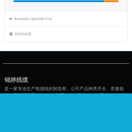
Available Opposite End
PACKAGE
锦婷线缆
是一家专业生产电源线的制造商。公司产品种类齐全、质量稳
定，已获得美国UL/CUL，德国VDE，日本PSE，国标CCC，英
国BS，以及意大利、巴西、以色列、韩国、澳大利亚等国家的
认证，产品畅销全球。
公司地址
总厂：浙江省余姚市泗门镇工业园区共济路5号