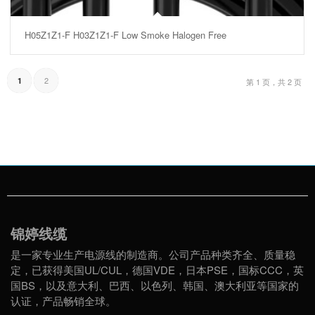
H05Z1Z1-F H03Z1Z1-F Low Smoke Halogen Free
2
1
第 1 页，共 2 页
锦婷线缆
是一家专业生产电源线的制造商。公司产品种类齐全、质量稳
定，已获得美国UL/CUL，德国VDE，日本PSE，国标CCC，英
国BS，以及意大利、巴西、以色列、韩国、澳大利亚等国家的
认证，产品畅销全球。