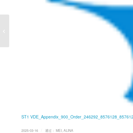
ST6D
VDE_Appendix_900_Order_251253_8742200_8742200_0001
ST1 VDE_Appendix_900_Order_246292_8576128_85761
/
2025-03-16
通过：
MEI, ALINA