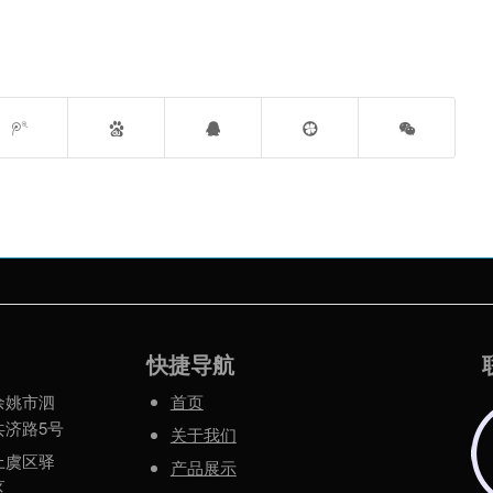
快捷导航
余姚市泗
首页
共济路5号
关于我们
上虞区驿
产品展示
区