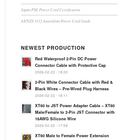
Japan PSE Power Cord Certification
AS/NZS 3112 Australian Power Cord Guide
NEWEST PRODUCTION
Red Waterproof 2-Pin DC Power
Connector Cable with Protective Cap
2026-02-22 - 18:20
2-Pin White Connector Cable with Red &
Black Wires – Pre-Wired Plug Harness
2026-02-22 - 18:11
XT60 to JST Power Adapter Cable – XT60
Male/Female to 2-Pin JST Connector with
16AWG Silicone Wire
2026-02-22 - 17:58
XT60 Male to Female Power Extension