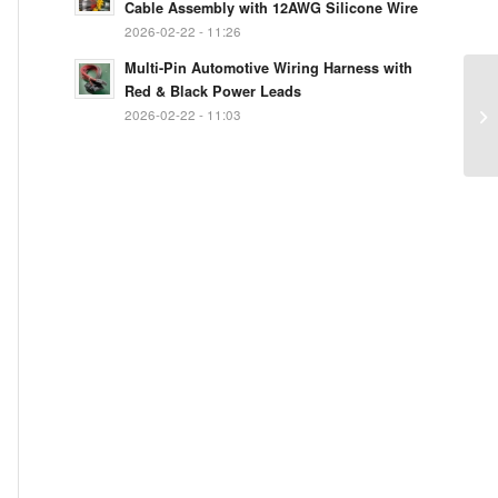
Cable Assembly with 12AWG Silicone Wire
2026-02-22 - 11:26
Multi-Pin Automotive Wiring Harness with
Red & Black Power Leads
2026-02-22 - 11:03
VD