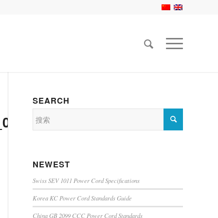
SEARCH
_0001
NEWEST
Swiss SEV 1011 Power Cord Specifications
Korea KC Power Cord Standards Guide
China GB 2099 CCC Power Cord Standards